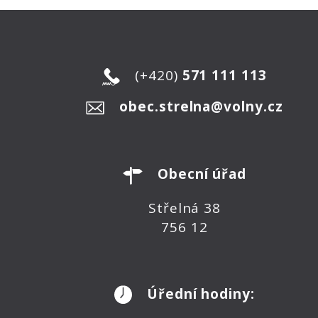
(+420)
571 111 113
obec.strelna@volny.cz
Obecní úřad
Střelná 38
756 12
Úřední hodiny: