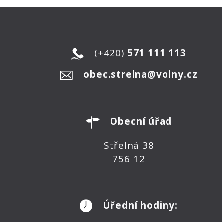
(+420)
571 111 113
obec.strelna@volny.cz
Obecní úřad
Střelná 38
756 12
Úřední hodiny: