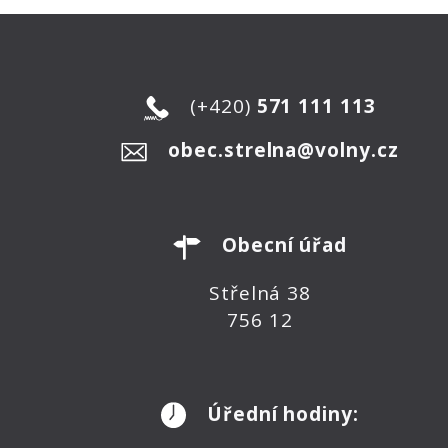
(+420)
571 111 113
obec.strelna@volny.cz
Obecní úřad
Střelná 38
756 12
Úřední hodiny: