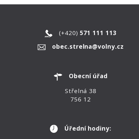
(+420)
571 111 113
obec.strelna@volny.cz
Obecní úřad
Střelná 38
756 12
Úřední hodiny: