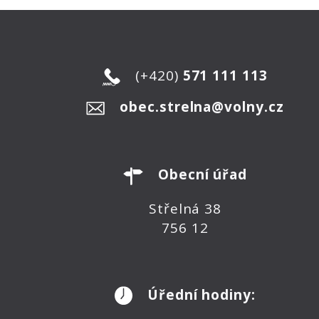
(+420)
571 111 113
obec.strelna@volny.cz
Obecní úřad
Střelná 38
756 12
Úřední hodiny: