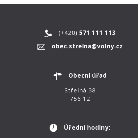
(+420)
571 111 113
obec.strelna@volny.cz
Obecní úřad
Střelná 38
756 12
Úřední hodiny: