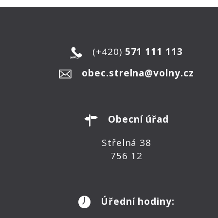
(+420)
571 111 113
obec.strelna@volny.cz
Obecní úřad
Střelná 38
756 12
Úřední hodiny: