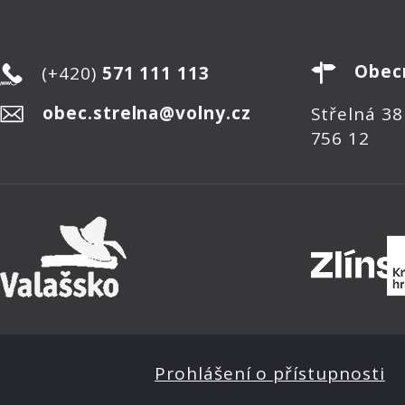
Obec
(+420)
571 111 113
obec.strelna@volny.cz
Střelná 38
756 12
Prohlášení o přístupnosti