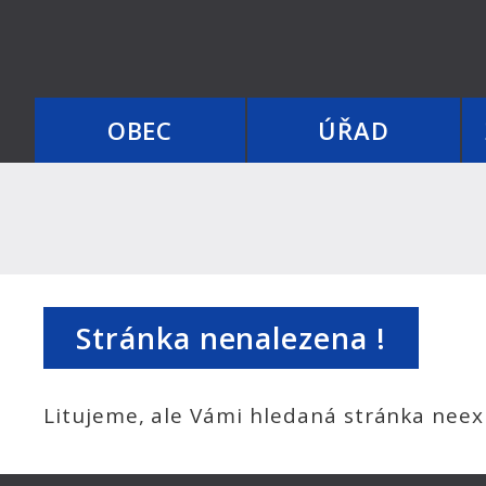
OBEC
ÚŘAD
Stránka nenalezena !
Litujeme, ale Vámi hledaná stránka neexi