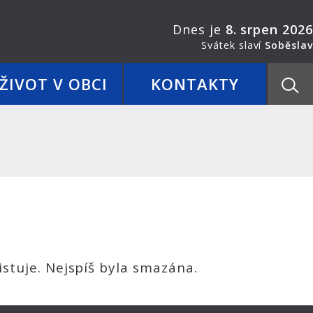
Dnes je
8. srpen 2026
Svátek slaví
Soběslav
ŽIVOT V OBCI
KONTAKTY
stuje. Nejspíš byla smazána.