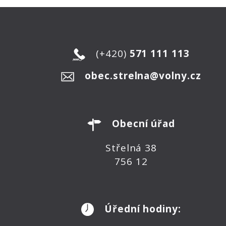
(+420)
571 111 113
obec.strelna@volny.cz
Obecní úřad
Střelná 38
756 12
Úřední hodiny: