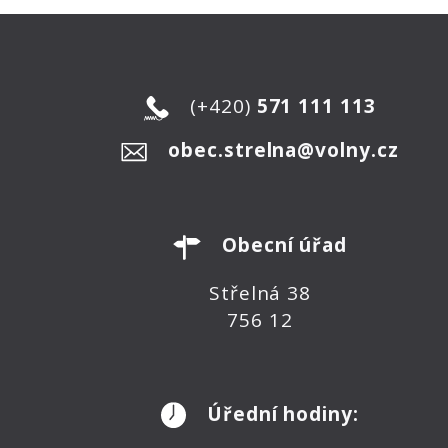
(+420)
571 111 113
obec.strelna@volny.cz
Obecní úřad
Střelná 38
756 12
Úřední hodiny: