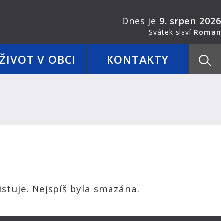
Dnes je
9. srpen 2026
Svátek slaví
Roman
ŽIVOT V OBCI
KONTAKTY
stuje. Nejspíš byla smazána.