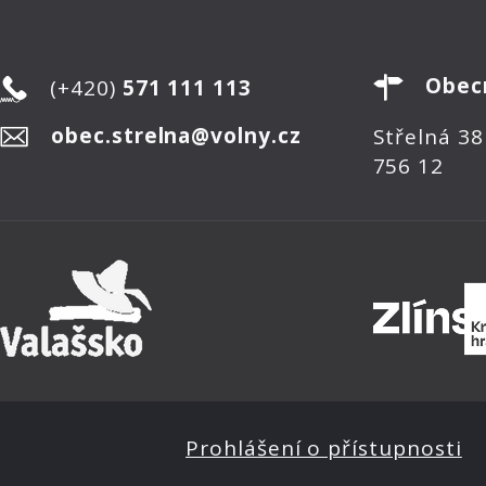
Obec
(+420)
571 111 113
obec.strelna@volny.cz
Střelná 38
756 12
Prohlášení o přístupnosti