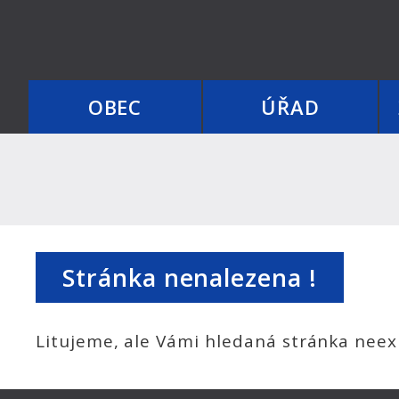
OBEC
ÚŘAD
Stránka nenalezena !
Litujeme, ale Vámi hledaná stránka neexi