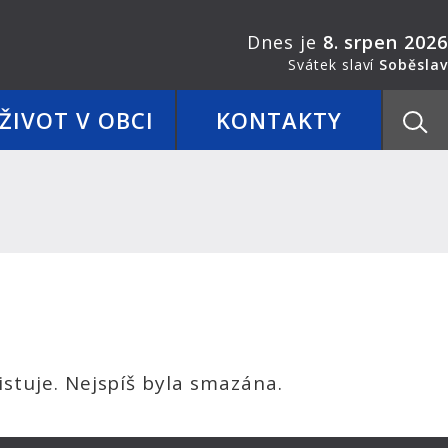
Dnes je
8. srpen 2026
Svátek slaví
Soběslav
ŽIVOT V OBCI
KONTAKTY
stuje. Nejspíš byla smazána.