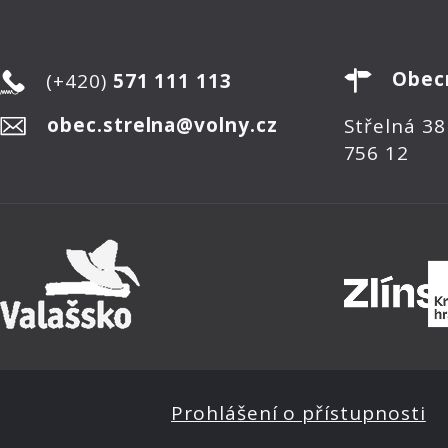
Obec
(+420)
571 111 113
obec.strelna@volny.cz
Střelná 38
756 12
Prohlášení o přístupnosti