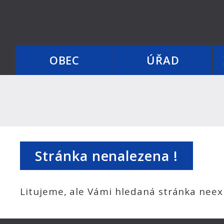
OBEC
ÚŘAD
Stránka nenalezena !
Litujeme, ale Vámi hledaná stránka neexi