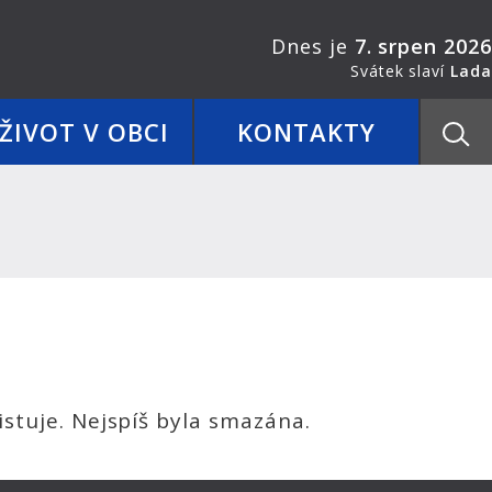
Dnes je
7. srpen 2026
Svátek slaví
Lada
ŽIVOT V OBCI
KONTAKTY
stuje. Nejspíš byla smazána.