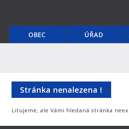
OBEC
ÚŘAD
Stránka nenalezena !
Litujeme, ale Vámi hledaná stránka neexi