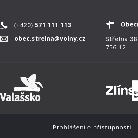
Obec
(+420)
571 111 113
obec.strelna@volny.cz
Střelná 38
756 12
Prohlášení o přístupnosti