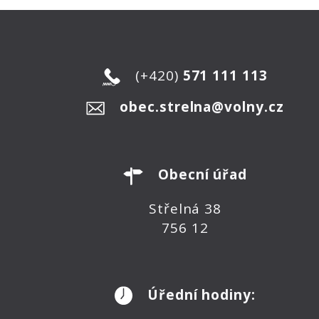
(+420)
571 111 113
obec.strelna@volny.cz
Obecní úřad
Střelná 38
756 12
Úřední hodiny: