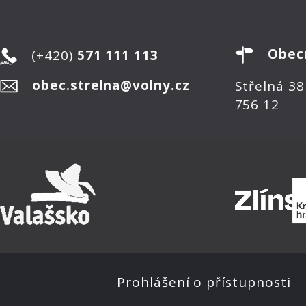
Obec
(+420)
571 111 113
obec.strelna@volny.cz
Střelná 38
756 12
Prohlášení o přístupnosti