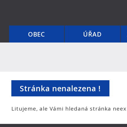
OBEC
ÚŘAD
Stránka nenalezena !
Litujeme, ale Vámi hledaná stránka neexi