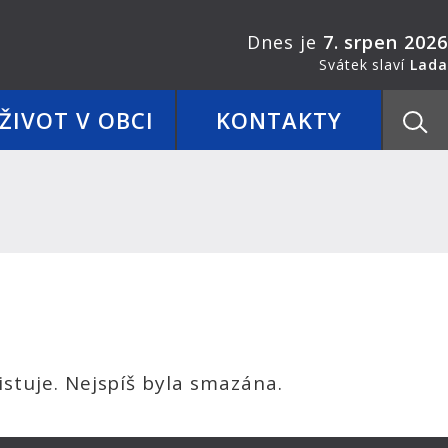
Dnes je
7. srpen 2026
Svátek slaví
Lada
ŽIVOT V OBCI
KONTAKTY
stuje. Nejspíš byla smazána.