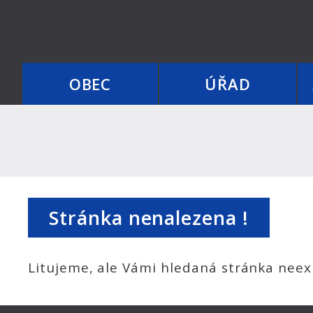
OBEC
ÚŘAD
Stránka nenalezena !
Litujeme, ale Vámi hledaná stránka neexi