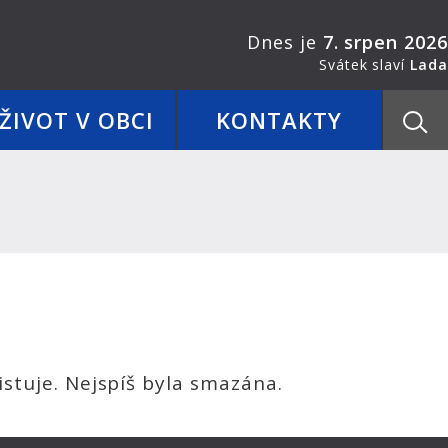
Dnes je
7. srpen 2026
Svátek slaví
Lada
ŽIVOT V OBCI
KONTAKTY
stuje. Nejspíš byla smazána.