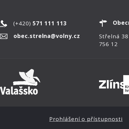
Obec
(+420)
571 111 113
obec.strelna@volny.cz
Střelná 38
756 12
Prohlášení o přístupnosti