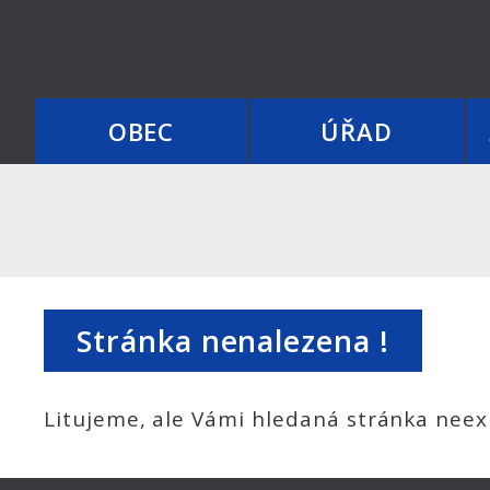
OBEC
ÚŘAD
Stránka nenalezena !
Litujeme, ale Vámi hledaná stránka neexi