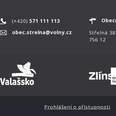
Obec
(+420)
571 111 113
obec.strelna@volny.cz
Střelná 38
756 12
Prohlášení o přístupnosti