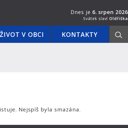
Dnes je
6. srpen 2026
Svátek slaví
Oldřiška
ŽIVOT V OBCI
KONTAKTY
stuje. Nejspíš byla smazána.