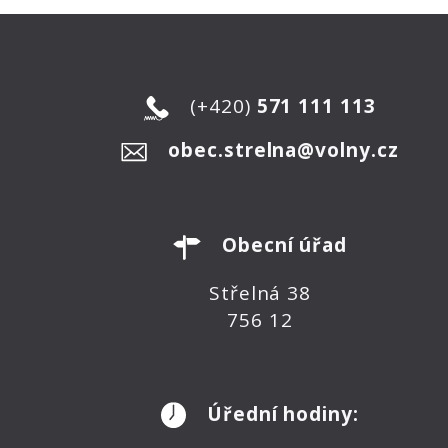
(+420)
571 111 113
obec.strelna@volny.cz
Obecní úřad
Střelná 38
756 12
Úřední hodiny: