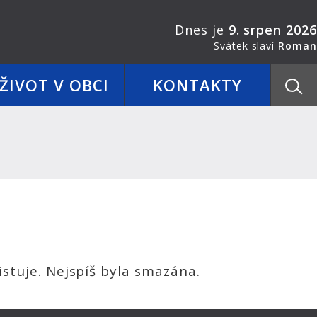
Dnes je
9. srpen 2026
Svátek slaví
Roman
ŽIVOT V OBCI
KONTAKTY
stuje. Nejspíš byla smazána.