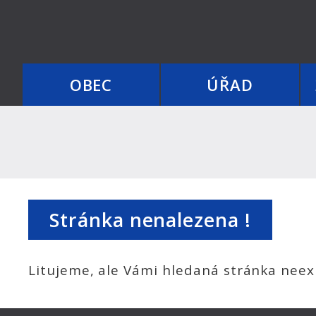
OBEC
ÚŘAD
Stránka nenalezena !
Litujeme, ale Vámi hledaná stránka neexi