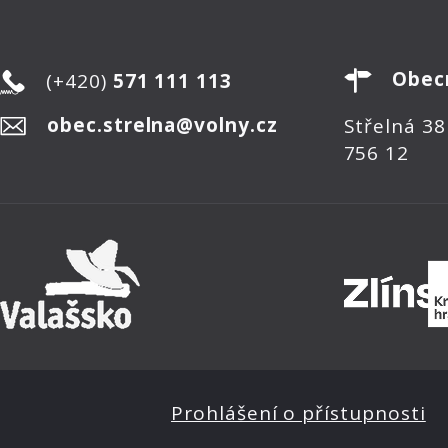
Obec
(+420)
571 111 113
obec.strelna@volny.cz
Střelná 38
756 12
Prohlášení o přístupnosti