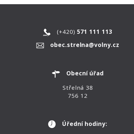
(+420)
571 111 113
obec.strelna@volny.cz
Obecní úřad
Střelná 38
756 12
Úřední hodiny: