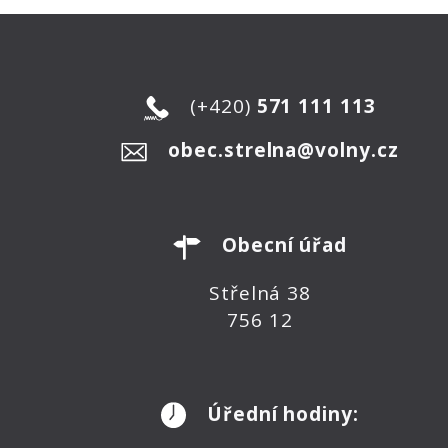
(+420)
571 111 113
obec.strelna@volny.cz
Obecní úřad
Střelná 38
756 12
Úřední hodiny: