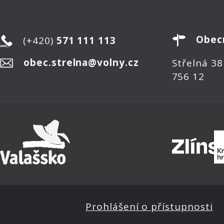
Obec
(+420)
571 111 113
obec.strelna@volny.cz
Střelná 38
756 12
Prohlášení o přístupnosti