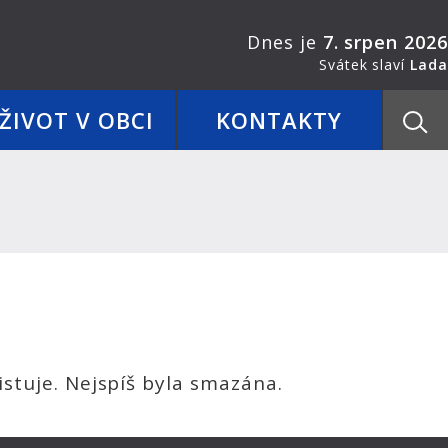
Dnes je
7. srpen 2026
Svátek slaví
Lada
ŽIVOT V OBCI
KONTAKTY
stuje. Nejspíš byla smazána.