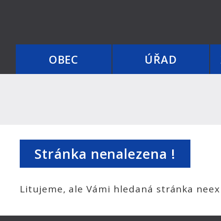
OBEC
ÚŘAD
Stránka nenalezena !
Litujeme, ale Vámi hledaná stránka neexi