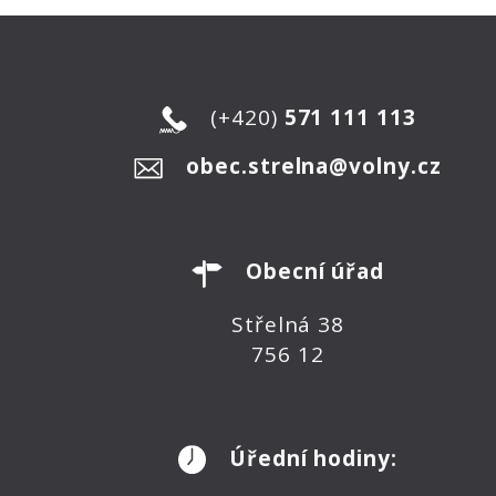
(+420)
571 111 113
obec.strelna@volny.cz
Obecní úřad
Střelná 38
756 12
Úřední hodiny: