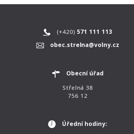
(+420)
571 111 113
obec.strelna@volny.cz
Obecní úřad
Střelná 38
756 12
Úřední hodiny: