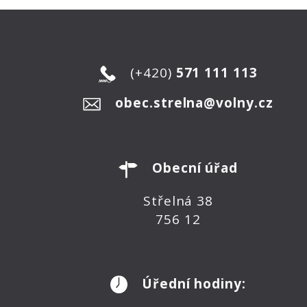
(+420)
571 111 113
obec.strelna@volny.cz
Obecní úřad
Střelná 38
756 12
Úřední hodiny: