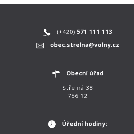
(+420)
571 111 113
obec.strelna@volny.cz
Obecní úřad
Střelná 38
756 12
Úřední hodiny: