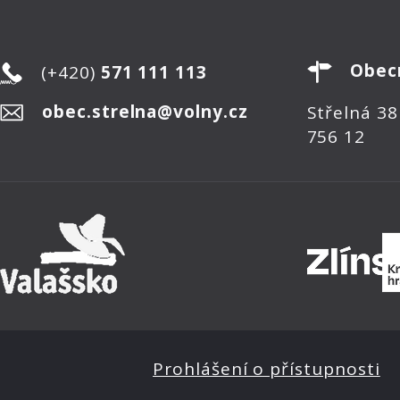
Obec
(+420)
571 111 113
obec.strelna@volny.cz
Střelná 38
756 12
Prohlášení o přístupnosti