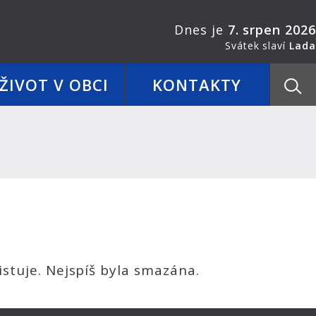
Dnes je
7. srpen 2026
Svátek slaví
Lada
ŽIVOT V OBCI
KONTAKTY
stuje. Nejspíš byla smazána.