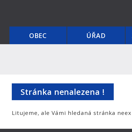
OBEC
ÚŘAD
Stránka nenalezena !
Litujeme, ale Vámi hledaná stránka neexi