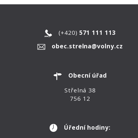
(+420)
571 111 113
obec.strelna@volny.cz
Obecní úřad
Střelná 38
756 12
Úřední hodiny: