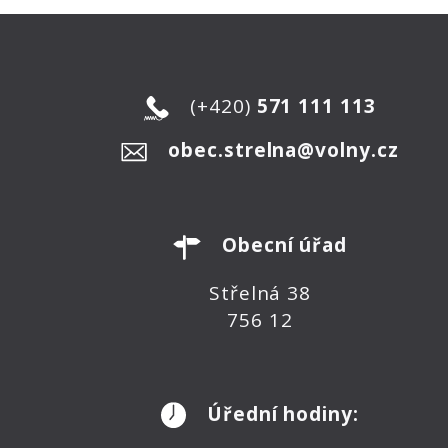
(+420)
571 111 113
obec.strelna@volny.cz
Obecní úřad
Střelná 38
756 12
Úřední hodiny: