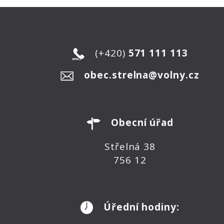
(+420)
571 111 113
obec.strelna@volny.cz
Obecní úřad
Střelná 38
756 12
Úřední hodiny: