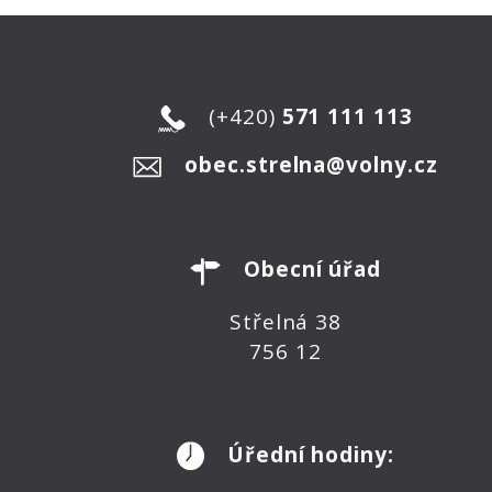
(+420)
571 111 113
obec.strelna@volny.cz
Obecní úřad
Střelná 38
756 12
Úřední hodiny: