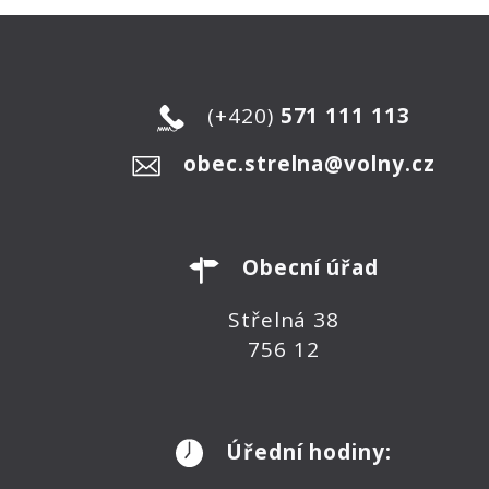
(+420)
571 111 113
obec.strelna@volny.cz
Obecní úřad
Střelná 38
756 12
Úřední hodiny: