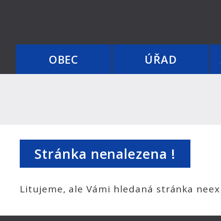
OBEC
ÚŘAD
Stránka nenalezena !
Litujeme, ale Vámi hledaná stránka neexi