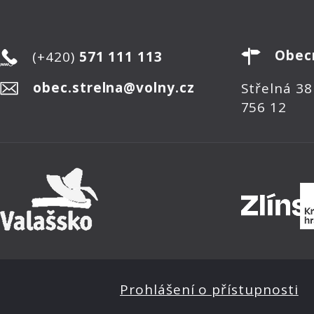
Obec
(+420)
571 111 113
obec.strelna@volny.cz
Střelná 38
756 12
Prohlášení o přístupnosti