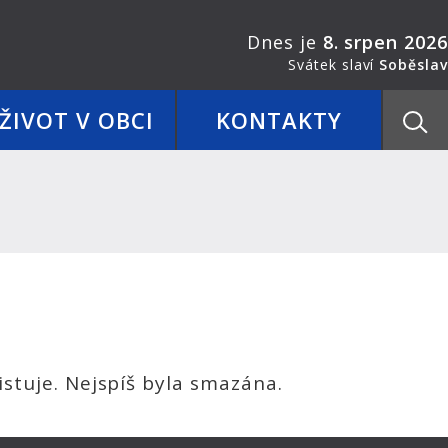
Dnes je
8. srpen 2026
Svátek slaví
Soběslav
ŽIVOT V OBCI
KONTAKTY
stuje. Nejspíš byla smazána.