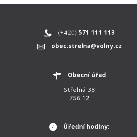
(+420)
571 111 113
obec.strelna@volny.cz
Obecní úřad
Střelná 38
756 12
Úřední hodiny: