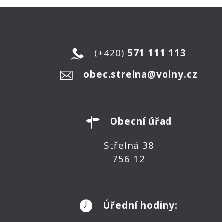
(+420)
571 111 113
obec.strelna@volny.cz
Obecní úřad
Střelná 38
756 12
Úřední hodiny: