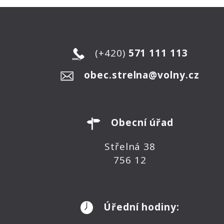
(+420)
571 111 113
obec.strelna@volny.cz
Obecní úřad
Střelná 38
756 12
Úřední hodiny: