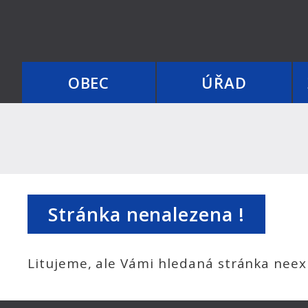
OBEC
ÚŘAD
Stránka nenalezena !
Litujeme, ale Vámi hledaná stránka neexi