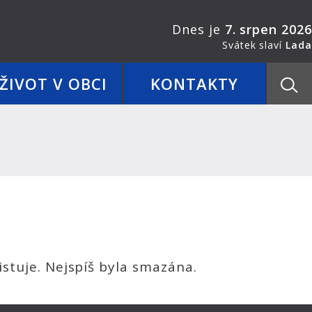
Dnes je
7. srpen 2026
Svátek slaví
Lada
ŽIVOT V OBCI
KONTAKTY
stuje. Nejspíš byla smazána.