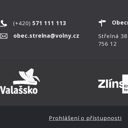
Obec
(+420)
571 111 113
obec.strelna@volny.cz
Střelná 38
756 12
Prohlášení o přístupnosti