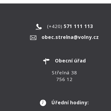
(+420)
571 111 113
obec.strelna@volny.cz
Obecní úřad
Střelná 38
756 12
Úřední hodiny: