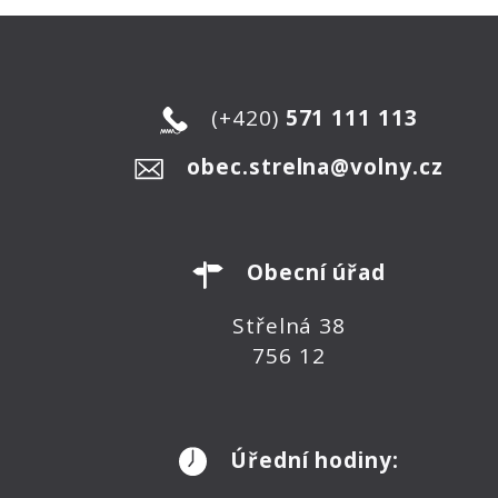
(+420)
571 111 113
obec.strelna@volny.cz
Obecní úřad
Střelná 38
756 12
Úřední hodiny: