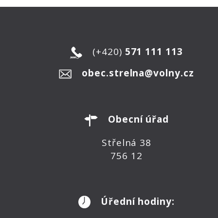
(+420)
571 111 113
obec.strelna@volny.cz
Obecní úřad
Střelná 38
756 12
Úřední hodiny: