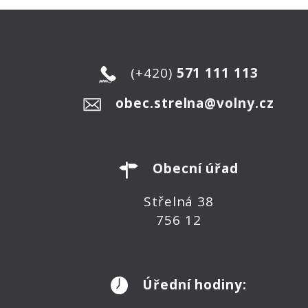
(+420)
571 111 113
obec.strelna@volny.cz
Obecní úřad
Střelná 38
756 12
Úřední hodiny: