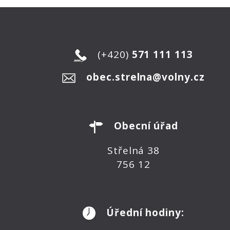
(+420)
571 111 113
obec.strelna@volny.cz
Obecní úřad
Střelná 38
756 12
Úřední hodiny: