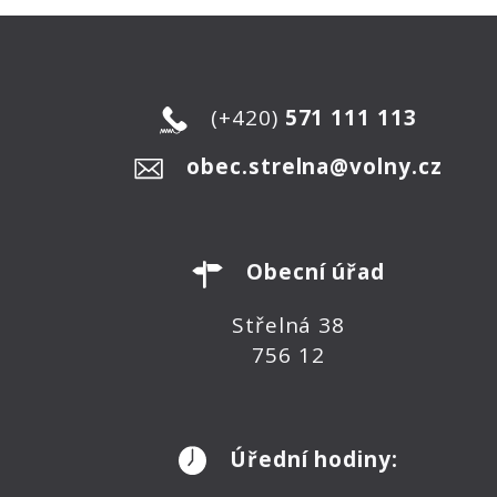
(+420)
571 111 113
obec.strelna@volny.cz
Obecní úřad
Střelná 38
756 12
Úřední hodiny: