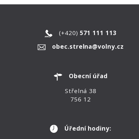
(+420)
571 111 113
obec.strelna@volny.cz
Obecní úřad
Střelná 38
756 12
Úřední hodiny: