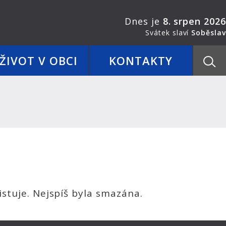
Dnes je
8. srpen 2026
Svátek slaví
Soběslav
ŽIVOT V OBCI
KONTAKTY
stuje. Nejspíš byla smazána.