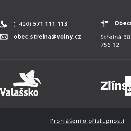
Obec
(+420)
571 111 113
obec.strelna@volny.cz
Střelná 38
756 12
Prohlášení o přístupnosti