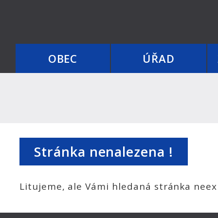
OBEC
ÚŘAD
Stránka nenalezena !
Litujeme, ale Vámi hledaná stránka neexi