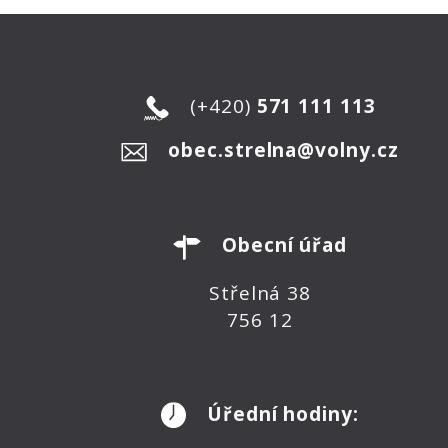
(+420)
571 111 113
obec.strelna@volny.cz
Obecní úřad
Střelná 38
756 12
Úřední hodiny: