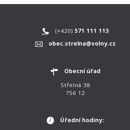
(+420)
571 111 113
obec.strelna@volny.cz
Obecní úřad
Střelná 38
756 12
Úřední hodiny: