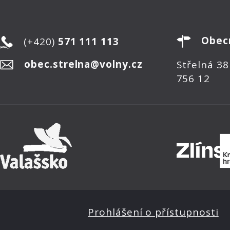
Obec
(+420)
571 111 113
obec.strelna@volny.cz
Střelná 38
756 12
Prohlášení o přístupnosti