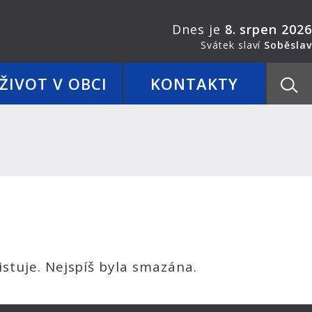
Dnes je
8. srpen 2026
Svátek slaví
Soběslav
ŽIVOT V OBCI
KONTAKTY
stuje. Nejspíš byla smazána.