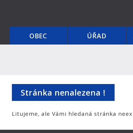
OBEC
ÚŘAD
Stránka nenalezena !
Litujeme, ale Vámi hledaná stránka neexi