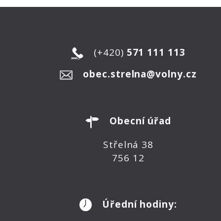
(+420)
571 111 113
obec.strelna@volny.cz
Obecní úřad
Střelná 38
756 12
Úřední hodiny: